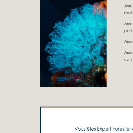
Assu
maté
Assu
perte
Assu
Assu
comp
Vous êtes Expert Forestier 