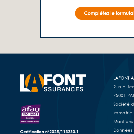
Complétez le formulai
LAFONT A
2, rue Je
75001 PA
Société 
Immatricu
Mentions
Données 
Certification n°2025/113230.1