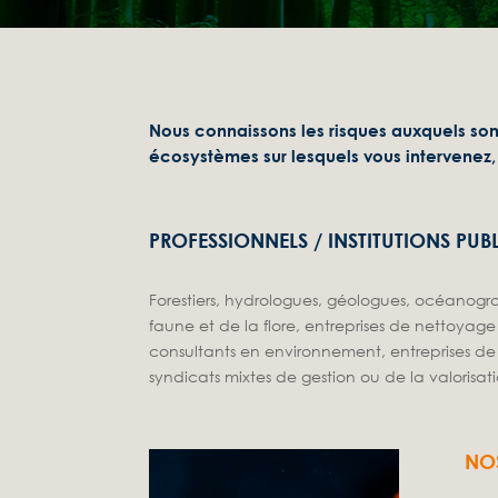
Nous connaissons les risques auxquels son
écosystèmes sur lesquels vous intervenez,
PROFESSIONNELS / INSTITUTIONS PUB
Forestiers, hydrologues, géologues, océanogra
faune et de la
flore, entreprises de nettoyag
consultants en environnement,
entreprises d
syndicats mixtes de gestion ou de la valorisat
NO