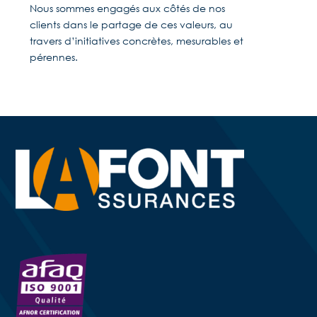
Nous sommes engagés aux côtés de nos
clients dans le partage de ces valeurs, au
travers d’initiatives concrètes, mesurables et
pérennes.